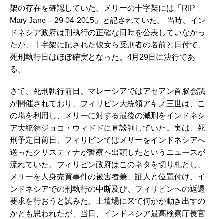
架の存在を確認していた。メリーの十字架には「RIP
Mary Jane – 29-04-2015」と記されていた。 当時、イン
ドネシア政府は刑執行の正確な日時を公表していなかっ
たが、十字架に記された彼女ら受刑者の名前と日付で、
死刑執行日はほぼ確実となった。4月29日に決行であ
る。
さて、死刑執行前日、マレーシアではアセアン首脳会議
が開催されており、フィリピン大統領アキノ三世は、こ
の場を利用し、メリーに対する最後の減刑をインドネシ
ア大統領ジョコ・ウィドドに直談判していた。実は、死
刑予定日前日、フィリピンではメリーをインドネシアへ
送ったクリスティナが警察へ出頭したというニュースが
流れていた。フィリピン政府はこのネタを切り札とし、
メリーを人身売買事件の被害者兼、証人と位置付け、イ
ンドネシアでの刑執行の中断及び、フィリピンへの返還
要求を行おうと試みた。土壇場に来て何かが動き出すの
かとも思われたが、当日、インドネシア最高検察庁長官