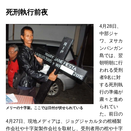
死刑執行前夜
4月28日、
中部ジャ
ワ、ヌサカ
ンバンガン
島では、翌
朝明朝に行
われる受刑
者9名に対
する死刑執
行の準備が
粛々と進め
られてい
メリーの十字架。ここでは日付が伏せられている
た。前日の
4月27日、現地メディアは、ジョグジャカルタの棺桶製
作会社や十字架製作会社を取材し、受刑者用の棺や十字