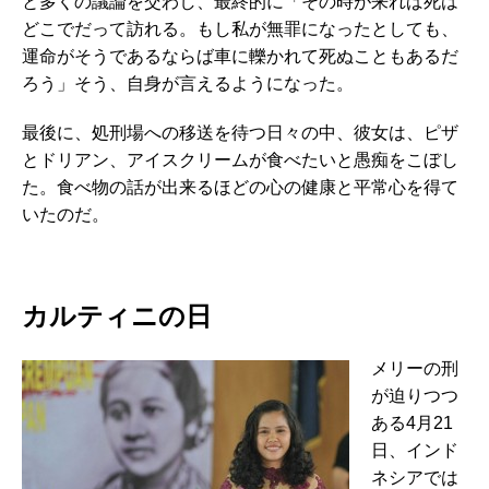
と多くの議論を交わし、最終的に「その時が来れば死は
どこでだって訪れる。もし私が無罪になったとしても、
運命がそうであるならば車に轢かれて死ぬこともあるだ
ろう」そう、自身が言えるようになった。
最後に、処刑場への移送を待つ日々の中、彼女は、ピザ
とドリアン、アイスクリームが食べたいと愚痴をこぼし
た。食べ物の話が出来るほどの心の健康と平常心を得て
いたのだ。
カルティニの日
メリーの刑
が迫りつつ
ある4月21
日、インド
ネシアでは