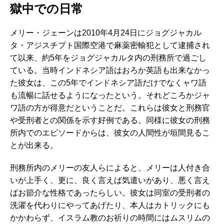
獄中での日常
メリー・ジェーンは2010年4月24日にジョグジャカル
タ・アジスチプト国際空港で麻薬密輸犯として逮捕され
て以来、約5年をジョグジャカルタ内の刑務所で過ごし
ている。当時インドネシア語はおろか英語も出来なかっ
た彼女は、この5年でインドネシア語だけでなくャワ語
も流暢に話せるようになったという。それどころかジャ
ワ語の方が得意だということだ。これらは彼女と刑務官
や受刑者との関係を示す好例である。同様に彼女の刑務
所内でのエピソードからは、彼女の人間性が垣間見るこ
とが出来る。
刑務所内のメリーの友人らによると、メリーは人付き合
いが上手く、更に、良く言えば気遣いがあり、悪く言え
ばお節介な性格であったらしい。彼女は同室の受刑者の
洗濯を代わりにやってあげたり、本人はカトリックにも
かかわらず、イスラム教のお祈りの時間にはムスリムの