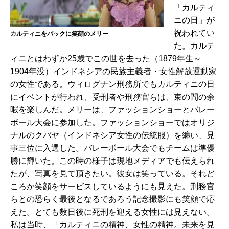
「カルティ
ニの日」が
祝われてい
カルティニをバックに笑顔のメリー
た。カルテ
ィニとはわずか25歳でこの世を去った（1879年生～
1904年没）インドネシアの民族主義者・女性解放運動家
の女性である。ウィログナン刑務所でもカルティニの日
にイベントが行われ、受刑者や刑務官らは、束の間の余
暇を楽しんだ。メリーは、ファッションショーとバレー
ボール大会に参加した。ファッションショーではオリジ
ナルのクバヤ（インドネシア女性の伝統服）を纏い、見
事三位に入選した。バレーボール大会でもチームは準優
勝に輝いた。この時の様子は現地メディアでも伝えられ
たが、写真を見て頂きたい。彼女は笑っている。それど
ころか笑顔をサービスしているようにも見えた。刑務官
らとの恐らく最後となるであろう記念撮影にも笑顔で応
えた。とても数日後に死刑を迎える女性には見えない。
私は当時、「カルティニの精神、女性の精神。未来を見