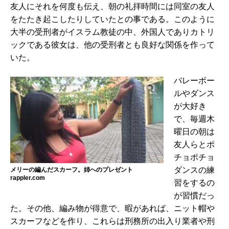
友人にそれを何度も伝え、朝の礼拝時間には同室の友人
をたたき起こしたりしていたとの事である。このように
大半の受刑者がイスラム教徒の中、外国人でありカトリ
ックである彼女は、他の受刑者とも良好な関係を作って
いた。
バレーボー
ルやダンス
が大好き
で、毎週木
曜日の朝は
友人らとポ
チョポチョ
ダンスの練
メリーの編んだスカーフ。姉へのプレゼント
rappler.com
習をするの
が習慣だっ
た。その他、編み物が得意で、暇があれば、ニット帽や
スカーフなどを作り、これらは刑務所の出入り業者や刑