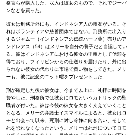
務官らが購入した。収入は彼女のもので、それでジーパ
ンなどを買った。
彼女は刑務所外にも、インドネシア人の親友がいる。そ
れはボランティアや慈善団体ではない。刑務所に出入り
するジャムー（インドネシアの伝統ハーブ薬）売りのア
ンドレアス（54）はメリーを自分の養子だと自認してい
る。彼はインドネシアにおける彼女の里親として信頼を
得ており、フィリピンからの仕送りを届けたり、外に出
られない彼女の代わりに市場で買い物をしてきた。メリ
ーも、彼に記念のニット帽をプレゼントした。
刑が確定した後の彼女は、今まで以上に、礼拝に時間を
費やした。刑務所では彼女にロモというカトリックの聖
職者が付いた。彼は今後の彼女を大きく支えていくこと
となる。メリーの弁護士イスマイルによると、彼女はロ
モと出会って以来、死刑に対し冷静に向き合い、そして
死を恐れなくなったという。メリーは死刑についてロモ