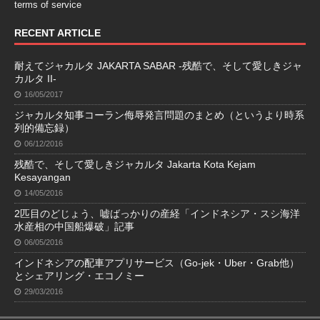
terms of service
RECENT ARTICLE
耐えてジャカルタ JAKARTA SABAR -残酷で、そして愛しきジャ
カルタ II-
16/05/2017
ジャカルタ知事コーラン侮辱発言問題のまとめ（というより時系
列的備忘録）
06/12/2016
残酷で、そして愛しきジャカルタ Jakarta Kota Kejam
Kesayangan
14/05/2016
2匹目のどじょう、嘘ばっかりの産経「インドネシア・スシ海洋
水産相の中国船爆破」記事
06/05/2016
インドネシアの配車アプリサービス（Go-jek・Uber・Grab他）
とシェアリング・エコノミー
29/03/2016