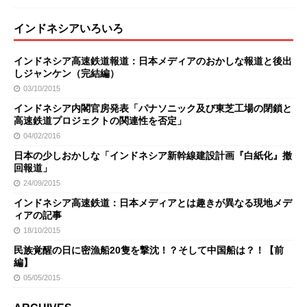
インドネシアいろいろ
インドネシア高速鉄道報道：日本メディアのおかしな報道と後出
しジャンケン（完結編）
03/10/2015
インドネシア内閣官房発表「パナソニック及び東芝工場の閉鎖と
高速鉄道プロジェクトの関連性を否定」
04/02/2016
日本の少しおかしな「インドネシア新幹線建設計画『白紙化』撤
回報道」
24/09/2015
インドネシア高速鉄道：日本メディアとは趣きが異なる現地メデ
ィアの記事
18/10/2015
民族覚醒の日に密漁船20隻を撃沈！？そして中国船は？！【前
編】
05/05/2015