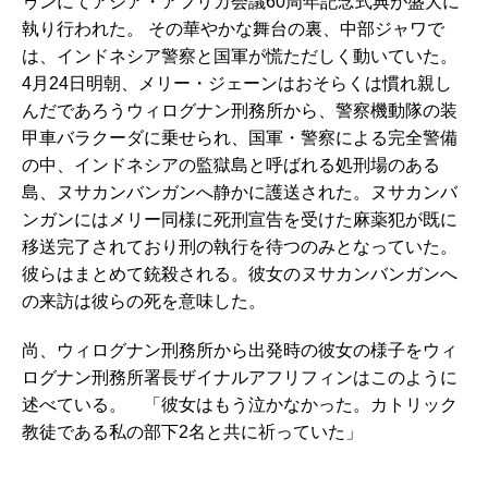
ゥンにてアジア・アフリカ会議60周年記念式典が盛大に
執り行われた。 その華やかな舞台の裏、中部ジャワで
は、インドネシア警察と国軍が慌ただしく動いていた。
4月24日明朝、メリー・ジェーンはおそらくは慣れ親し
んだであろうウィログナン刑務所から、警察機動隊の装
甲車バラクーダに乗せられ、国軍・警察による完全警備
の中、インドネシアの監獄島と呼ばれる処刑場のある
島、ヌサカンバンガンへ静かに護送された。ヌサカンバ
ンガンにはメリー同様に死刑宣告を受けた麻薬犯が既に
移送完了されており刑の執行を待つのみとなっていた。
彼らはまとめて銃殺される。彼女のヌサカンバンガンへ
の来訪は彼らの死を意味した。
尚、ウィログナン刑務所から出発時の彼女の様子をウィ
ログナン刑務所署長ザイナルアフリフィンはこのように
述べている。 「彼女はもう泣かなかった。カトリック
教徒である私の部下2名と共に祈っていた」