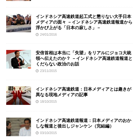
インドネシア高速鉄道起工式と懲りない大手日本
メディアの面々 －インドネシア高速鉄道報道から
浮かび上がる「日本の寂しさ」－
24/01/2016
安倍首相は本当に「失望」をリアルにジョコ大統
領へ伝えたのか？ －インドネシア高速鉄道報道と
くだらない政治のお話
23/11/2015
インドネシア高速鉄道：日本メディアとは趣きが
異なる現地メディアの記事
18/10/2015
インドネシア高速鉄道報道：日本メディアのおか
しな報道と後出しジャンケン（完結編）
03/10/2015