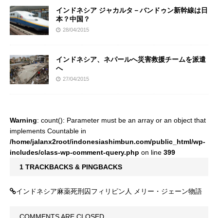
インドネシア ジャカルタ－バンドゥン新幹線は日
本？中国？
28/04/2015
インドネシア、ネパールへ災害救援チームを派遣
へ
27/04/2015
Warning
: count(): Parameter must be an array or an object that
implements Countable in
/home/jalanx2root/indonesiashimbun.com/public_html/wp-
includes/class-wp-comment-query.php
on line
399
1 TRACKBACKS & PINGBACKS
インドネシア麻薬死刑囚フィリピン人 メリー・ジェーン物語
COMMENTS ARE CLOSED.