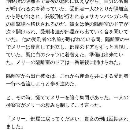
刑務所の隔離室で最後の恐怖に怯えながら、自分の名前
が呼ばれるのを待っていた。受刑者一人ひとりが隔離室
から呼び出され、銃殺刑が行われるヌサカンバンガン島
の射撃場へ移送されるのだ。彼女は他の隔離室のドアが
次々開けられ、受刑者達が部屋から出ていく音を聞いて
いた。 他の受刑者の名前が呼ばれている間、隔離室の中
でメリーは硬直して起立し、部屋のドアをずっと直視し
ていた。既に白のシャツに着替えた。準備は出来てい
た。メリーの隔離室のドアは一番最後に開けられた。
隔離室から出た彼女は、これから運命を共にする受刑者
一行へ合流しようと歩を進めた。
と、その時、慌ててメリーを追う集団があった。一人の
検察官がメリーの歩みを制してこう言った。
「メリー、部屋に戻ってください。貴女の刑は延期され
ました」