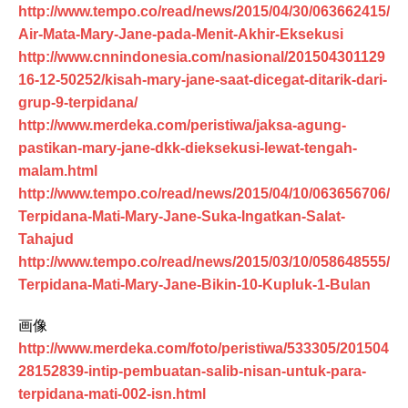
http://www.tempo.co/read/news/2015/04/30/063662415/
Air-Mata-Mary-Jane-pada-Menit-Akhir-Eksekusi
http://www.cnnindonesia.com/nasional/201504301129
16-12-50252/kisah-mary-jane-saat-dicegat-ditarik-dari-
grup-9-terpidana/
http://www.merdeka.com/peristiwa/jaksa-agung-
pastikan-mary-jane-dkk-dieksekusi-lewat-tengah-
malam.html
http://www.tempo.co/read/news/2015/04/10/063656706/
Terpidana-Mati-Mary-Jane-Suka-Ingatkan-Salat-
Tahajud
http://www.tempo.co/read/news/2015/03/10/058648555/
Terpidana-Mati-Mary-Jane-Bikin-10-Kupluk-1-Bulan
画像
http://www.merdeka.com/foto/peristiwa/533305/201504
28152839-intip-pembuatan-salib-nisan-untuk-para-
terpidana-mati-002-isn.html